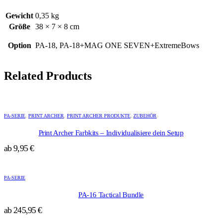
Gewicht
0,35 kg
Größe
38 × 7 × 8 cm
Option
PA-18, PA-18+MAG ONE SEVEN+ExtremeBows
Related Products
Dieses
Produkt
PA-SERIE
,
PRINT ARCHER
,
PRINT ARCHER PRODUKTE
,
ZUBEHÖR
weist
mehrere
Print Archer Farbkits – Individualisiere dein Setup
Varianten
ab
9,95
€
auf.
Die
Dieses
Optionen
Produkt
können
PA-SERIE
weist
auf
mehrere
der
PA-16 Tactical Bundle
Varianten
Produktseite
ab
245,95
€
auf.
gewählt
Die
werden