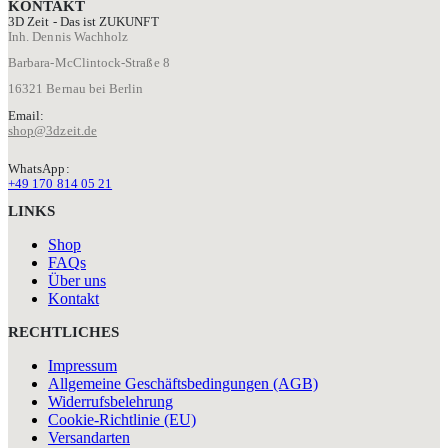
KONTAKT
Produktseite
3D Zeit - Das ist ZUKUNFT
gewählt
Inh. Dennis Wachholz
werden
Barbara-McClintock-Straße 8
16321 Bernau bei Berlin
Email:
shop@3dzeit.de
WhatsApp:
+49 170 814 05 21
LINKS
Shop
FAQs
Über uns
Kontakt
RECHTLICHES
Impressum
Allgemeine Geschäftsbedingungen (AGB)
Widerrufsbelehrung
Cookie-Richtlinie (EU)
Versandarten