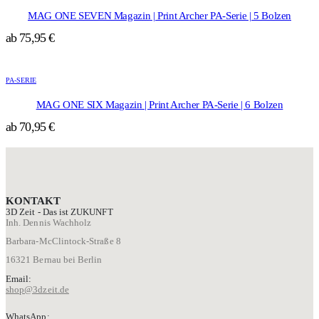
weist
auf
mehrere
der
MAG ONE SEVEN Magazin | Print Archer PA-Serie | 5 Bolzen
Varianten
Produktseite
ab
75,95
€
auf.
gewählt
Die
werden
Dieses
Optionen
Produkt
können
PA-SERIE
weist
auf
mehrere
der
MAG ONE SIX Magazin | Print Archer PA-Serie | 6 Bolzen
Varianten
Produktseite
ab
70,95
€
auf.
gewählt
Die
werden
Optionen
können
auf
der
KONTAKT
Produktseite
3D Zeit - Das ist ZUKUNFT
gewählt
Inh. Dennis Wachholz
werden
Barbara-McClintock-Straße 8
16321 Bernau bei Berlin
Email:
shop@3dzeit.de
WhatsApp: