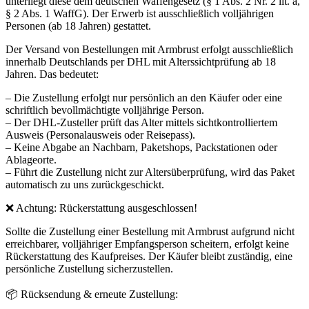
unterliegt diese dem deutschen Waffengesetz (§ 1 Abs. 2 Nr. 2 lit. a,
§ 2 Abs. 1 WaffG). Der Erwerb ist ausschließlich volljährigen
Personen (ab 18 Jahren) gestattet.
Der Versand von Bestellungen mit Armbrust erfolgt ausschließlich
innerhalb Deutschlands per DHL mit Alterssichtprüfung ab 18
Jahren. Das bedeutet:
– Die Zustellung erfolgt nur persönlich an den Käufer oder eine
schriftlich bevollmächtigte volljährige Person.
– Der DHL-Zusteller prüft das Alter mittels sichtkontrolliertem
Ausweis (Personalausweis oder Reisepass).
– Keine Abgabe an Nachbarn, Paketshops, Packstationen oder
Ablageorte.
– Führt die Zustellung nicht zur Altersüberprüfung, wird das Paket
automatisch zu uns zurückgeschickt.
❌ Achtung: Rückerstattung ausgeschlossen!
Sollte die Zustellung einer Bestellung mit Armbrust aufgrund nicht
erreichbarer, volljähriger Empfangsperson scheitern, erfolgt keine
Rückerstattung des Kaufpreises. Der Käufer bleibt zuständig, eine
persönliche Zustellung sicherzustellen.
📦 Rücksendung & erneute Zustellung: