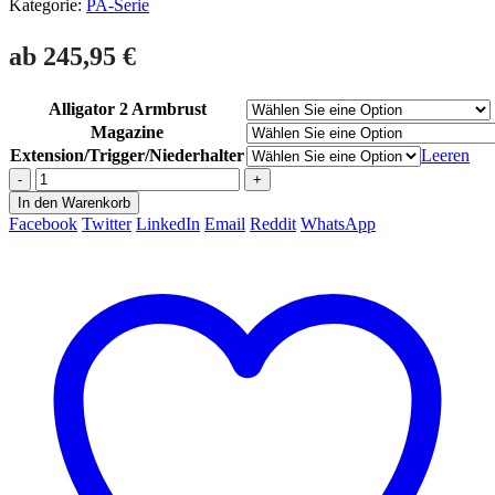
Kategorie:
PA-Serie
ab
245,95
€
Alligator 2 Armbrust
Magazine
Extension/Trigger/Niederhalter
Leeren
-
+
In den Warenkorb
Facebook
Twitter
LinkedIn
Email
Reddit
WhatsApp