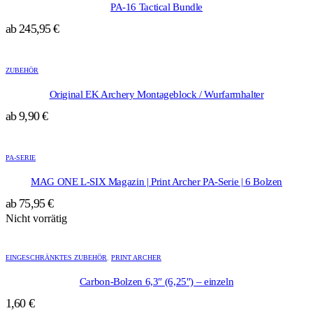
mehrere
der
PA-16 Tactical Bundle
Varianten
Produktseite
ab
245,95
€
auf.
gewählt
Die
werden
Dieses
Optionen
Produkt
können
ZUBEHÖR
weist
auf
mehrere
der
Original EK Archery Montageblock / Wurfarmhalter
Varianten
Produktseite
ab
9,90
€
auf.
gewählt
Die
werden
Dieses
Optionen
Produkt
können
PA-SERIE
weist
auf
mehrere
der
MAG ONE L-SIX Magazin | Print Archer PA-Serie | 6 Bolzen
Varianten
Produktseite
ab
75,95
€
auf.
gewählt
Die
Nicht vorrätig
werden
Optionen
können
auf
EINGESCHRÄNKTES ZUBEHÖR
,
PRINT ARCHER
der
Produktseite
Carbon-Bolzen 6,3″ (6,25″) – einzeln
gewählt
1,60
€
werden