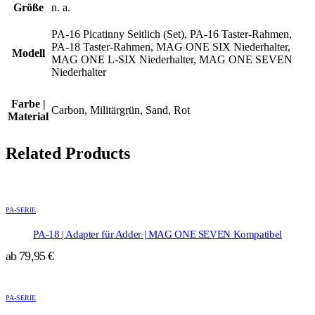
Größe
n. a.
PA-16 Picatinny Seitlich (Set), PA-16 Taster-Rahmen,
PA-18 Taster-Rahmen, MAG ONE SIX Niederhalter,
Modell
MAG ONE L-SIX Niederhalter, MAG ONE SEVEN
Niederhalter
Farbe |
Carbon, Militärgrün, Sand, Rot
Material
Related Products
Dieses
Produkt
PA-SERIE
weist
mehrere
PA-18 | Adapter für Adder | MAG ONE SEVEN Kompatibel
Varianten
ab
79,95
€
auf.
Die
Dieses
Optionen
Produkt
können
PA-SERIE
weist
auf