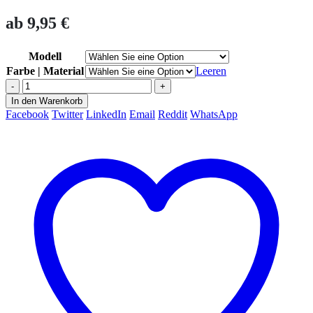
ab
9,95
€
Modell
Farbe | Material
Leeren
-
+
In den Warenkorb
Facebook
Twitter
LinkedIn
Email
Reddit
WhatsApp