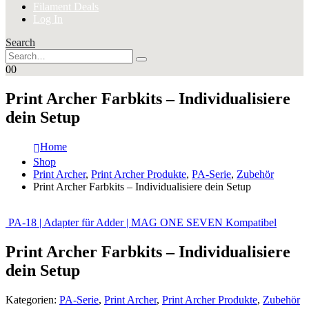
Filament Deals
Log In
Search
0
0
Print Archer Farbkits – Individualisiere
dein Setup
Home
Shop
Print Archer
,
Print Archer Produkte
,
PA-Serie
,
Zubehör
Print Archer Farbkits – Individualisiere dein Setup
PA-18 | Adapter für Adder | MAG ONE SEVEN Kompatibel
Print Archer Farbkits – Individualisiere
dein Setup
Kategorien:
PA-Serie
,
Print Archer
,
Print Archer Produkte
,
Zubehör