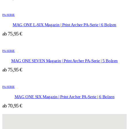
Die
werden
Dieses
Optionen
Produkt
können
PA-SERIE
weist
auf
mehrere
der
MAG ONE L-SIX Magazin | Print Archer PA-Serie | 6 Bolzen
Varianten
Produktseite
ab
75,95
€
auf.
gewählt
Die
werden
Dieses
Optionen
Produkt
können
PA-SERIE
weist
auf
mehrere
der
MAG ONE SEVEN Magazin | Print Archer PA-Serie | 5 Bolzen
Varianten
Produktseite
ab
75,95
€
auf.
gewählt
Die
werden
Dieses
Optionen
Produkt
können
PA-SERIE
weist
auf
mehrere
der
MAG ONE SIX Magazin | Print Archer PA-Serie | 6 Bolzen
Varianten
Produktseite
ab
70,95
€
auf.
gewählt
Die
werden
Optionen
können
auf