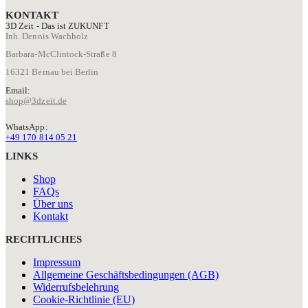
der
KONTAKT
Produktseite
3D Zeit - Das ist ZUKUNFT
gewählt
Inh. Dennis Wachholz
werden
Barbara-McClintock-Straße 8
16321 Bernau bei Berlin
Email:
shop@3dzeit.de
WhatsApp:
+49 170 814 05 21
LINKS
Shop
FAQs
Über uns
Kontakt
RECHTLICHES
Impressum
Allgemeine Geschäftsbedingungen (AGB)
Widerrufsbelehrung
Cookie-Richtlinie (EU)