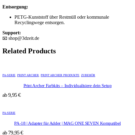
Entsorgung:
PETG-Kunststoff über Restmüll oder kommunale
Recyclingwege entsorgen.
Support:
📧
shop@3dzeit.de
Related Products
Dieses
Produkt
PA-SERIE
,
PRINT ARCHER
,
PRINT ARCHER PRODUKTE
,
ZUBEHÖR
weist
mehrere
Print Archer Farbkits – Individualisiere dein Setup
Varianten
ab
9,95
€
auf.
Die
Dieses
Optionen
Produkt
können
PA-SERIE
weist
auf
mehrere
der
PA-18 | Adapter für Adder | MAG ONE SEVEN Kompatibel
Varianten
Produktseite
ab
79,95
€
auf.
gewählt