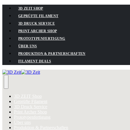
3D ZEIT SHOP
GEPRÜFTE FILAMENT
3D DRUCK SERVICE
PRINT ARCHER SHOP
PROTOTYPENFERTIGUNG
ÜBER UNS
PRODUKTION & PARTNERSCHAFTEN
FILAMENT DEALS
3D ZEIT Shop
Geprüfte Filament
3D Druck Service
Print Archer Shop
Prototypenfertigung
Über uns
Produktion & Partnerschaften