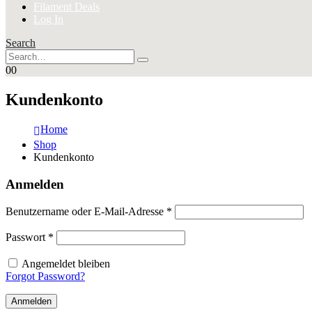
Filament Deals
Log In
Search
0
0
Kundenkonto
Home
Shop
Kundenkonto
Anmelden
Erforderlich
Benutzername oder E-Mail-Adresse
*
Erforderlich
Passwort
*
Angemeldet bleiben
Forgot Password?
Anmelden