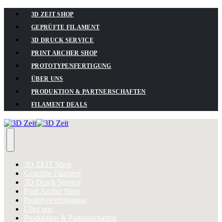
3D ZEIT SHOP
GEPRÜFTE FILAMENT
3D DRUCK SERVICE
PRINT ARCHER SHOP
PROTOTYPENFERTIGUNG
ÜBER UNS
PRODUKTION & PARTNERSCHAFTEN
FILAMENT DEALS
3D ZEIT Shop
Geprüfte Filament
3D Druck Service
Print Archer Shop
Prototypenfertigung
Über uns
Produktion & Partnerschaften