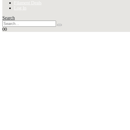
Filament Deals
Log In
Search
0
0
SUPER
Angebote