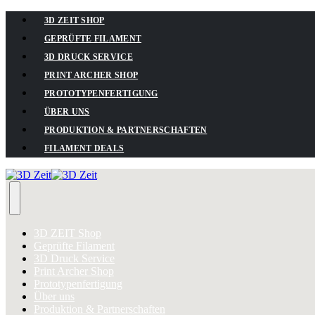
3D ZEIT SHOP
GEPRÜFTE FILAMENT
3D DRUCK SERVICE
PRINT ARCHER SHOP
PROTOTYPENFERTIGUNG
ÜBER UNS
PRODUKTION & PARTNERSCHAFTEN
FILAMENT DEALS
3D ZEIT Shop
Geprüfte Filament
3D Druck Service
Print Archer Shop
Prototypenfertigung
Über uns
Produktion & Partnerschaften