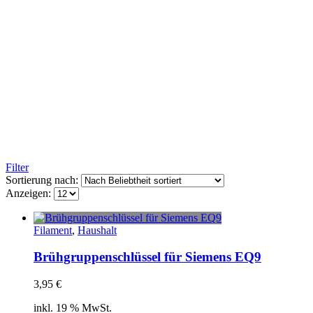
Filter
Sortierung nach:
Anzeigen:
Filament
,
Haushalt
Brühgruppenschlüssel für Siemens EQ9
3,95
€
inkl. 19 % MwSt.