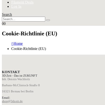
Filament Deals
Log In
Search
0
0
Cookie-Richtlinie (EU)
Home
Cookie-Richtlinie (EU)
KONTAKT
3D Zeit - Das ist ZUKUNFT
Inh. Dennis Wachholz
Barbara-McClintock-Straße 8
16321 Bernau bei Berlin
Email:
shop@3dzeit.de