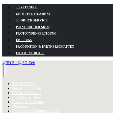
3D ZEIT SHOP
GEPRÜFTE FILAMENT
3D DRUCK SERVICE
PRINT ARCHER SHOP
PROTOTYPENFERTIGUNG
ÜBER UNS
PRODUKTION & PARTNERSCHAFTEN
FILAMENT DEALS
3D ZEIT Shop
Geprüfte Filament
3D Druck Service
Print Archer Shop
Prototypenfertigung
Über uns
Produktion & Partnerschaften