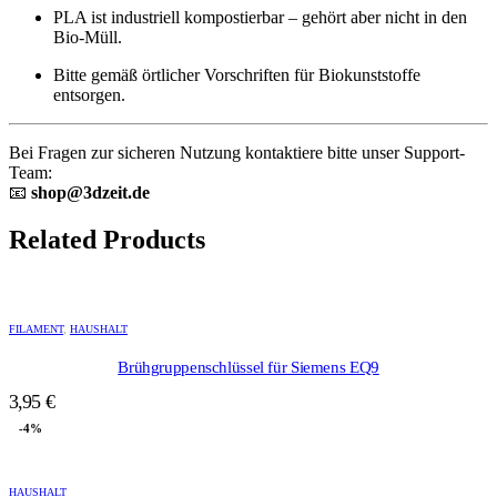
PLA ist industriell kompostierbar – gehört aber nicht in den
Bio-Müll.
Bitte gemäß örtlicher Vorschriften für Biokunststoffe
entsorgen.
Bei Fragen zur sicheren Nutzung kontaktiere bitte unser Support-
Team:
📧
shop@3dzeit.de
Related Products
FILAMENT
,
HAUSHALT
Brühgruppenschlüssel für Siemens EQ9
3,95
€
-4%
Dieses
Produkt
HAUSHALT