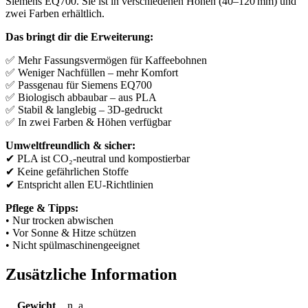
Siemens EQ700. Sie ist in verschiedenen Höhen (40–120 mm) und
zwei Farben erhältlich.
Das bringt dir die Erweiterung:
✅ Mehr Fassungsvermögen für Kaffeebohnen
✅ Weniger Nachfüllen – mehr Komfort
✅ Passgenau für Siemens EQ700
✅ Biologisch abbaubar – aus PLA
✅ Stabil & langlebig – 3D-gedruckt
✅ In zwei Farben & Höhen verfügbar
Umweltfreundlich & sicher:
✔ PLA ist CO₂-neutral und kompostierbar
✔ Keine gefährlichen Stoffe
✔ Entspricht allen EU-Richtlinien
Pflege & Tipps:
• Nur trocken abwischen
• Vor Sonne & Hitze schützen
• Nicht spülmaschinengeeignet
Zusätzliche Information
Gewicht
n. a.