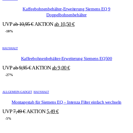
weist
mehrere
Kaffeebohnenbehälter-Erweiterung Siemens EQ 9
Varianten
Doppelbohnenbehälter
auf.
UVP
ab
10,95
€
AKTION
ab
10,50
€
Die
Optionen
-10%
können
auf
Dieses
der
Produkt
HAUSHALT
Produktseite
weist
gewählt
mehrere
Kaffeebohnenbehälter-Erweiterung Siemens EQ500
werden
Varianten
UVP
ab
9,95
€
AKTION
ab
9,00
€
auf.
Die
-27%
Optionen
können
auf
ALLGEMEIN-GADGET
,
HAUSHALT
der
Produktseite
Montagestab für Siemens EQ – Intenza Filter einfach wechseln
gewählt
Ursprünglicher
Aktueller
UVP
7,49
€
AKTION
5,49
€
werden
Preis
Preis
-5%
war:
ist:
Dieses
7,49 €
5,49 €.