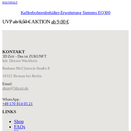
Produkt
HAUSHALT
weist
mehrere
Kaffeebohnenbehälter-Erweiterung Siemens EQ300
Varianten
UVP
ab
9,50
€
AKTION
ab
9,00
€
auf.
Die
Optionen
können
auf
der
KONTAKT
Produktseite
3D Zeit - Das ist ZUKUNFT
gewählt
Inh. Dennis Wachholz
werden
Barbara-McClintock-Straße 8
16321 Bernau bei Berlin
Email:
shop@3dzeit.de
WhatsApp:
+49 170 814 05 21
LINKS
Shop
FAQs