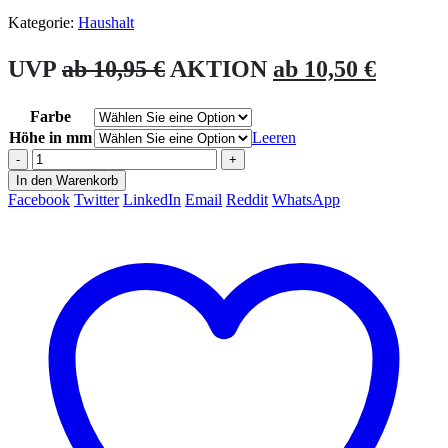
Kategorie:
Haushalt
UVP
ab
10,95
€
AKTION
ab
10,50
€
Farbe
Höhe in mm
Leeren
-
+
In den Warenkorb
Facebook
Twitter
LinkedIn
Email
Reddit
WhatsApp