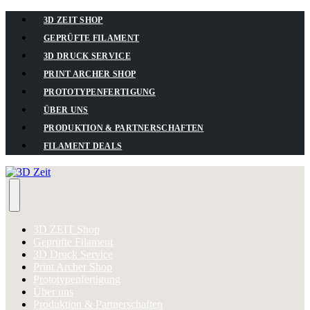
3D ZEIT SHOP
GEPRÜFTE FILAMENT
3D DRUCK SERVICE
PRINT ARCHER SHOP
PROTOTYPENFERTIGUNG
ÜBER UNS
PRODUKTION & PARTNERSCHAFTEN
FILAMENT DEALS
3D ZEIT Shop
Geprüfte Filament
3D Druck Service
Print Archer Shop
Prototypenfertigung
Über uns
Produktion & Partnerschaften