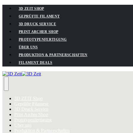
3D ZEIT SHOP
GEPRÜFTE FILAMENT
3D DRUCK SERVICE
PRINT ARCHER SHOP
PROTOTYPENFERTIGUNG
ÜBER UNS
PRODUKTION & PARTNERSCHAFTEN
FILAMENT DEALS
3D ZEIT Shop
Geprüfte Filament
3D Druck Service
Print Archer Shop
Prototypenfertigung
Über uns
Produktion & Partnerschaften