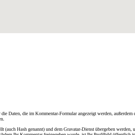
die Daten, die im Kommentar-Formular angezeigt werden, außerdem di
en.
ellt (auch Hash genannt) und dem Gravatar-Dienst übergeben werden, u
Nachdem Ihr Kommentar freigegeben wurde, ist Ihr Profilbild öffentlich