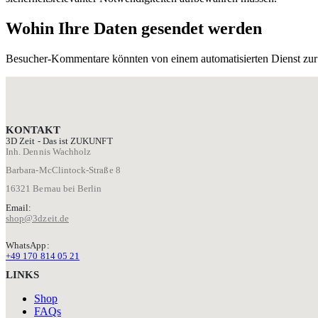
Wohin Ihre Daten gesendet werden
Besucher-Kommentare könnten von einem automatisierten Dienst zu
KONTAKT
3D Zeit - Das ist ZUKUNFT
Inh. Dennis Wachholz
Barbara-McClintock-Straße 8
16321 Bernau bei Berlin
Email:
shop@3dzeit.de
WhatsApp:
+49 170 814 05 21
LINKS
Shop
FAQs