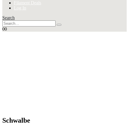
Filament Deals
Log In
Search
0
0
SUPER
Angebote
Schwalbe