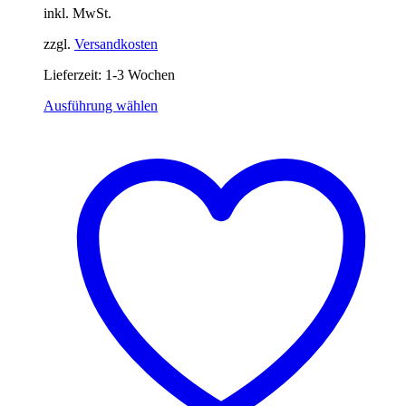
inkl. MwSt.
zzgl.
Versandkosten
Lieferzeit:
1-3 Wochen
Dieses
Ausführung wählen
Produkt
weist
mehrere
Varianten
auf.
Die
Optionen
können
auf
der
Produktseite
gewählt
werden