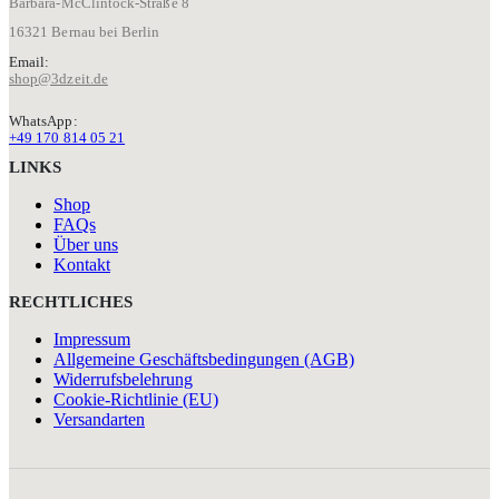
Barbara-McClintock-Straße 8
16321 Bernau bei Berlin
Email:
shop@3dzeit.de
WhatsApp:
+49 170 814 05 21
LINKS
Shop
FAQs
Über uns
Kontakt
RECHTLICHES
Impressum
Allgemeine Geschäftsbedingungen (AGB)
Widerrufsbelehrung
Cookie-Richtlinie (EU)
Versandarten