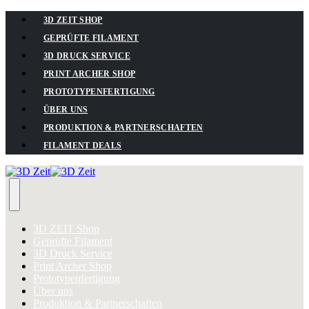
3D ZEIT SHOP
GEPRÜFTE FILAMENT
3D DRUCK SERVICE
PRINT ARCHER SHOP
PROTOTYPENFERTIGUNG
ÜBER UNS
PRODUKTION & PARTNERSCHAFTEN
FILAMENT DEALS
3D ZEIT Shop
Geprüfte Filament
3D Druck Service
Print Archer Shop
Prototypenfertigung
Über uns
Produktion & Partnerschaften