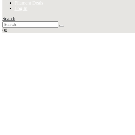
Filament Deals
Log In
Search
0
0
SUPER
Angebote