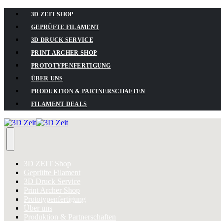
3D ZEIT SHOP
GEPRÜFTE FILAMENT
3D DRUCK SERVICE
PRINT ARCHER SHOP
PROTOTYPENFERTIGUNG
ÜBER UNS
PRODUKTION & PARTNERSCHAFTEN
FILAMENT DEALS
3D ZEIT Shop
Geprüfte Filament
3D Druck Service
Print Archer Shop
Prototypenfertigung
Über uns
Produktion & Partnerschaften