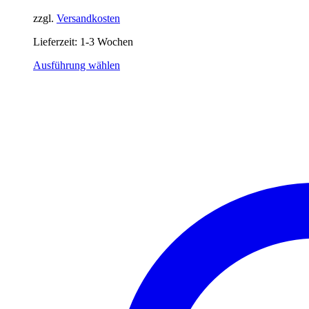
zzgl.
Versandkosten
Lieferzeit:
1-3 Wochen
Dieses
Ausführung wählen
Produkt
weist
mehrere
Varianten
auf.
Die
Optionen
können
auf
der
Produktseite
gewählt
werden