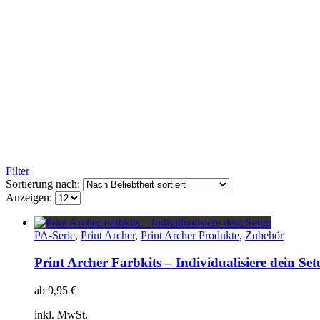
Filter
Sortierung nach:
Anzeigen:
PA-Serie
,
Print Archer
,
Print Archer Produkte
,
Zubehör
Print Archer Farbkits – Individualisiere dein Se
ab
9,95
€
inkl. MwSt.