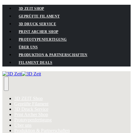
3D ZEIT SHOP
GEPRÜFTE FILAMENT
3D DRUCK SERVICE
PRINT ARCHER SHOP
PROTOTYPENFERTIGUNG
ÜBER UNS
PRODUKTION & PARTNERSCHAFTEN
FILAMENT DEALS
3D ZEIT Shop
Geprüfte Filament
3D Druck Service
Print Archer Shop
Prototypenfertigung
Über uns
Produktion & Partnerschaften