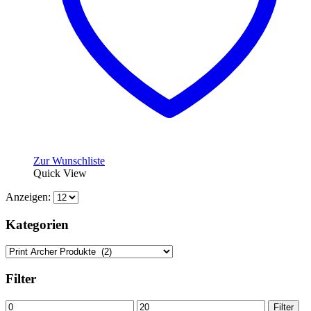
Produktseite
gewählt
werden
Zur Wunschliste
Quick View
Anzeigen:
Kategorien
Filter
Min.
Max.
Filter