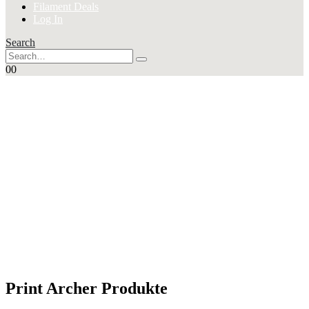
Filament Deals
Log In
Search
0
0
SUPER
Angebote
Print Archer Produkte