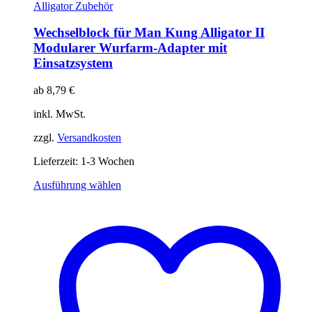
Alligator Zubehör
Wechselblock für Man Kung Alligator II
Modularer Wurfarm-Adapter mit
Einsatzsystem
ab
8,79
€
inkl. MwSt.
zzgl.
Versandkosten
Lieferzeit:
1-3 Wochen
Dieses
Ausführung wählen
Produkt
weist
mehrere
Varianten
auf.
Die
Optionen
können
auf
der